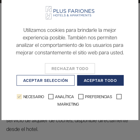
INICIO
ALQUILER DE COCHES
Utilizamos cookies para brindarle la mejor
Alquiler de coches
experiencia posible. También nos permiten
analizar el comportamiento de los usuarios para
mejorar constantemente el sitio web para usted.
RECHAZAR TODO
ACEPTAR SELECCIÓN
ACEPTAR TODO
NECESARIO
ANALÍTICA
PREFERENCIAS
MARKETING
Recorre Lanzarote con total libertad gracias a nuestro
servicio de alquiler de coches, disponible directamente
desde el hotel.