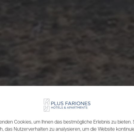
enden Cookies, um Ihnen das bestmögliche Erlebnis zu bieten. S
, das Nutzerverhalten zu analysieren, um die Website kontinuie