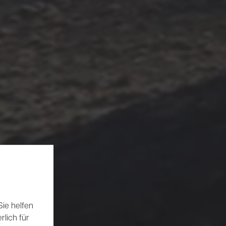
ie helfen
rlich für