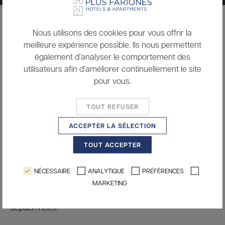
ACCUEIL
LOCATION DE VOITURES
Nous utilisons des cookies pour vous offrir la
meilleure expérience possible. Ils nous permettent
Location de voitures
également d’analyser le comportement des
utilisateurs afin d’améliorer continuellement le site
pour vous.
TOUT REFUSER
ACCEPTER LA SÉLECTION
TOUT ACCEPTER
NÉCESSAIRE
ANALYTIQUE
PRÉFÉRENCES
Parcourez Lanzarote en toute liberté grâce à notre
MARKETING
service de location de voitures, disponible directement
depuis l’hôtel.