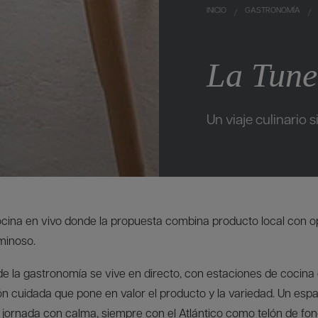
INICIO
GASTRONOMÍA
La Tune
Un viaje culinario si
ocina en vivo donde la propuesta combina producto local con o
minoso.
 la gastronomía se vive en directo, con estaciones de cocina 
ión cuidada que pone en valor el producto y la variedad. Un es
a jornada con calma, siempre con el Atlántico como telón de fon