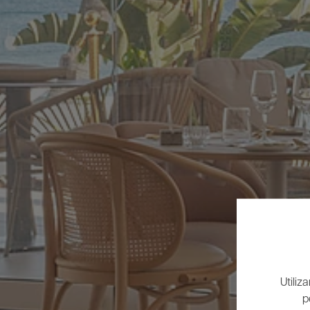
Utiliz
p