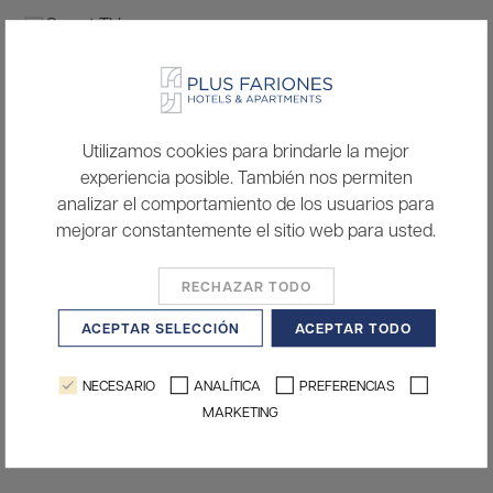
Smart TV
Wifi
Aire acondicionado
Utilizamos cookies para brindarle la mejor
Microondas
experiencia posible. También nos permiten
Caja Fuerte
analizar el comportamiento de los usuarios para
mejorar constantemente el sitio web para usted.
Albornoz y zapatillas
Amenities
RECHAZAR TODO
Nevera
ACEPTAR SELECCIÓN
ACEPTAR TODO
Ducha
NECESARIO
ANALÍTICA
PREFERENCIAS
2 individuales o 1 doble
MARKETING