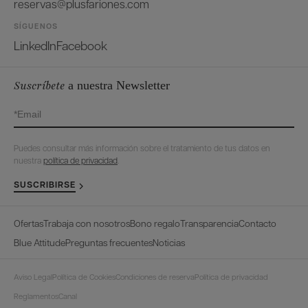
reservas@plusfariones.com
SÍGUENOS
LinkedIn
Facebook
Suscríbete
a nuestra Newsletter
Puedes consultar más información sobre el tratamiento de tus datos en
nuestra
política de privacidad
.
SUSCRIBIRSE
Ofertas
Trabaja con nosotros
Bono regalo
Transparencia
Contacto
Blue Attitude
Preguntas frecuentes
Noticias
Aviso Legal
Política de Cookies
Condiciones de reserva
Política de privacidad
Reglamentos
Canal