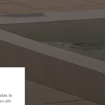
ble. Ils
rs afin