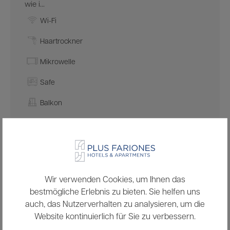
wie i...
Wi-Fi
Haartrockner
Mikrowelle
Safe
Balkon
Kochnische
Wasserkocher
Kühlschrank
Wir verwenden Cookies, um Ihnen das
Mehr ansehen
bestmögliche Erlebnis zu bieten. Sie helfen uns
auch, das Nutzerverhalten zu analysieren, um die
Website kontinuierlich für Sie zu verbessern.
MEHR ANSEHEN
BUCHEN