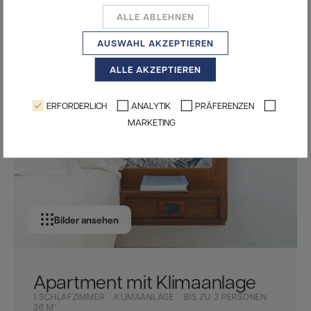
ALLE ABLEHNEN
AUSWAHL AKZEPTIEREN
ALLE AKZEPTIEREN
ERFORDERLICH
ANALYTIK
PRÄFERENZEN
MARKETING
Bilder ansehen
Apartment mit Klimaanlage
1 SCHLAFZIMMER
KLIMAANLAGE
BIS ZU 3 PERSONEN
36 M²