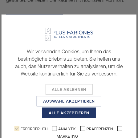
ZIMMER BUCHEN
Smart-TV
Wir verwenden Cookies, um Ihnen das
Wi-Fi
bestmögliche Erlebnis zu bieten. Sie helfen uns
auch, das Nutzerverhalten zu analysieren, um die
Klimaanlage
Website kontinuierlich für Sie zu verbessern.
Haartrockner
ALLE ABLEHNEN
Mikrowelle
AUSWAHL AKZEPTIEREN
Safe
ALLE AKZEPTIEREN
Terrasse
Kochnische
ERFORDERLICH
ANALYTIK
PRÄFERENZEN
MARKETING