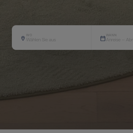
WO
WANN
Wählen Sie aus
Anreise — Abr