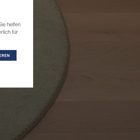
ie helfen
rlich für
EREN