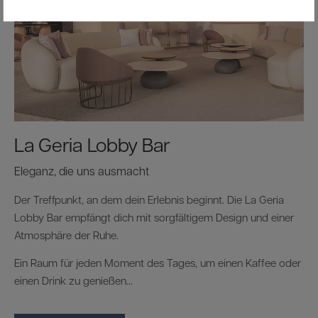
La Geria Lobby Bar
Eleganz, die uns ausmacht
Der Treffpunkt, an dem dein Erlebnis beginnt. Die La Geria
Lobby Bar empfängt dich mit sorgfältigem Design und einer
Atmosphäre der Ruhe.
Ein Raum für jeden Moment des Tages, um einen Kaffee oder
einen Drink zu genießen...