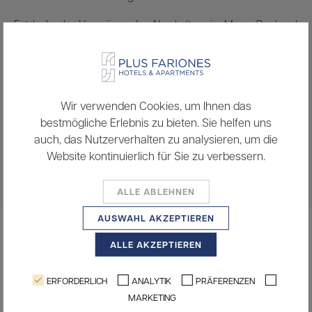
Entdecke das Vergnügen des Abschaltens im Marea Pool and
Bar, einem offenen Bereich am Pool, in dem du den ganzen
Tag über Getränke, Snacks und eine entspannte Atmosphäre
genießen kannst.
Ein Treffpunkt im Freien, an de...
Wir verwenden Cookies, um Ihnen das
bestmögliche Erlebnis zu bieten. Sie helfen uns
auch, das Nutzerverhalten zu analysieren, um die
DESCUBRIR
Website kontinuierlich für Sie zu verbessern.
ALLE ABLEHNEN
AUSWAHL AKZEPTIEREN
ALLE AKZEPTIEREN
ERFORDERLICH
ANALYTIK
PRÄFERENZEN
MARKETING