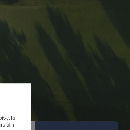
ble. Ils
rs afin