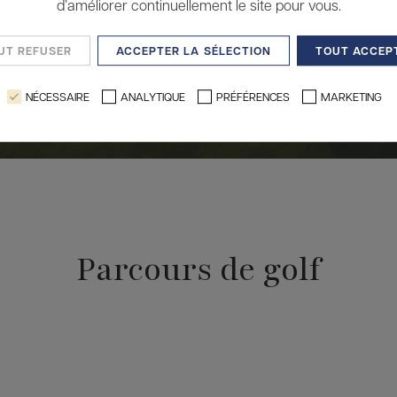
QUI
d’améliorer continuellement le site pour vous.
2 adultes · 1 chambre
art
UT REFUSER
ACCEPTER LA SÉLECTION
TOUT ACCEP
NÉCESSAIRE
ANALYTIQUE
PRÉFÉRENCES
MARKETING
Parcours de golf