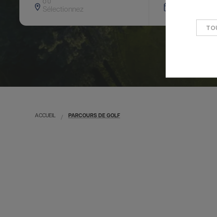
OÙ
QUAND
Sélectionnez
Arrivée — Dép
TO
ACCUEIL
PARCOURS DE GOLF