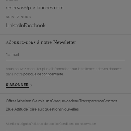
reservas@plusfariones.com
SUIVEZ-NOUS
LinkedIn
Facebook
Abonnez-vous
à notre Newsletter
Vous pouvez consulter plus d’informations sur le traitement de vos données
dans notre
politique de confidentialité
.
S’ABONNER
Offres
Arbeiten Sie mit uns
Chèque-cadeau
Transparence
Contact
Blue Attitude
Foire aux questions
Nouvelles
Mentions Légales
Politique de cookies
Conditions de réservation