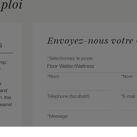
ploi
Envoyez-nous votre
s
*Sélectionnez le poste
amp;
r
*Nom
*Nom
a
 and
Téléphone (facultatif)
*E-mail
, this
teams!
*Message