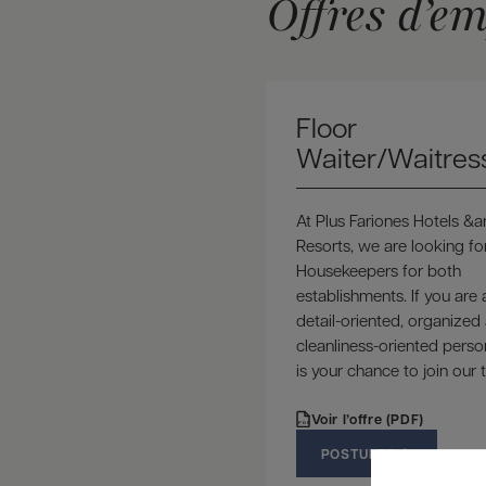
Offres d’em
Floor
Waiter/Waitres
At Plus Fariones Hotels &
Resorts, we are looking fo
Housekeepers for both
establishments. If you are 
detail-oriented, organized
cleanliness-oriented person
is your chance to join our 
Voir l’offre (PDF)
PDF
POSTULER