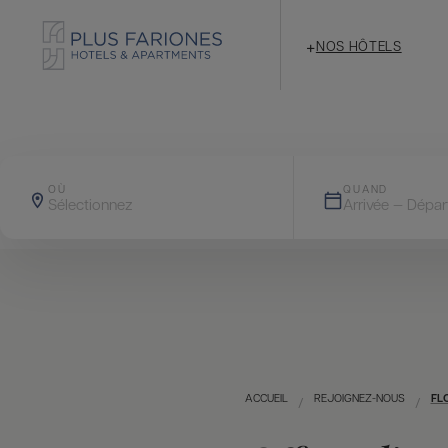
+
NOS HÔTELS
OÙ
QUAND
Sélectionnez
Arrivée — Dépar
ACCUEIL
REJOIGNEZ-NOUS
FL