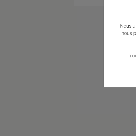
Nous ut
nous p
TO