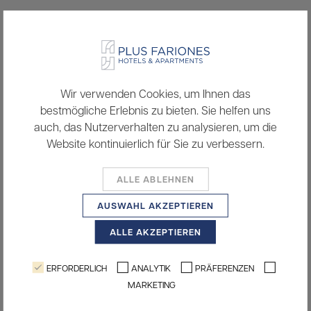
ZIMMER BUCHEN
Smart-TV
Wir verwenden Cookies, um Ihnen das
bestmögliche Erlebnis zu bieten. Sie helfen uns
Wi-Fi
auch, das Nutzerverhalten zu analysieren, um die
Klimaanlage
Website kontinuierlich für Sie zu verbessern.
Haartrockner
ALLE ABLEHNEN
Mikrowelle
AUSWAHL AKZEPTIEREN
Safe
ALLE AKZEPTIEREN
Kühlschrank
ERFORDERLICH
ANALYTIK
PRÄFERENZEN
2 Einzelbetten oder 1 Doppelbett
MARKETING